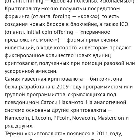
(от англ. mining — «добыча полезных ископаемых»).
Криптовалюту можно получить и посредством
форжинга (от англ. forging — «ковка»), то есть
создания новых блоков в блокчейне, а также ICO
(от англ. Initial coin offering — «первичное
предложение монет») — формы привлечения
инвестиций, в ходе которого инвесторам продают
фиксированное количество новых единиц
криптовалют, полученных при помощи разовой или
ускоренной эмиссии.
Самая известная криптовалюта — биткоин, она
была разработана в 2009 году программистом или
группой программистов, скрывающихся под
псевдонимом Сатоси Накамото. На аналогичной
системе основаны другие криптовалюты —
Namecoin, Litecoin, PPcoin, Novacoin, Mastercion и
ряд других.
Термин «криптовалюта» появился в 2011 году,