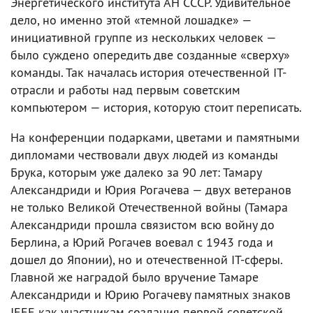
Энергетического института АН СССР. Удивительное
дело, но именно этой «темной лошадке» —
инициативной группе из нескольких человек —
было суждено опередить две созданные «сверху»
команды. Так началась история отечественной IT-
отрасли и работы над первым советским
компьютером — история, которую стоит переписать.
На конференции подарками, цветами и памятными
дипломами чествовали двух людей из команды
Брука, которым уже далеко за 90 лет: Тамару
Александриди и Юрия Рогачева — двух ветеранов
не только Великой Отечественной войны (Тамара
Александриди прошла связистом всю войну до
Берлина, а Юрий Рогачев воевал с 1943 года и
дошел до Японии), но и отечественной IT-сферы.
Главной же наградой было вручение Тамаре
Александриди и Юрию Рогачеву памятных знаков
IEEE как участникам создания первой советской