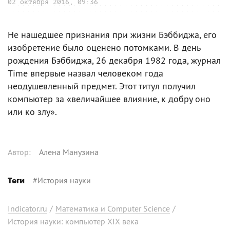
02 октября 2016, 09:36
Не нашедшее признания при жизни Бэббиджа, его
изобретение было оценено потомками. В день
рождения Бэббиджа, 26 декабря 1982 года, журнал
Time впервые назвал человеком года
неодушевленный предмет. Этот титул получил
компьютер за «величайшее влияние, к добру оно
или ко злу».
Автор
:
Алена Манузина
#
История науки
Теги
Indicator.ru
/
Математика и Computer Science
/
История науки: компьютер XIX века