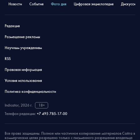
Новости
События
Фото дня
Цифровая энциклопедия
Дискуссион
Редакция
Размещение рекламы
Научным учреждениям
RSS
Правовая информация
Условия использования
Политика конфиденциальности
Indicator, 2026 г.
18+
Телефон редакции:
+7 495 785-17-00
Все права защищены. Полное или частичное копирование материалов Сайта в
коммерческих целях разрешено только с письменного разрешения владельца