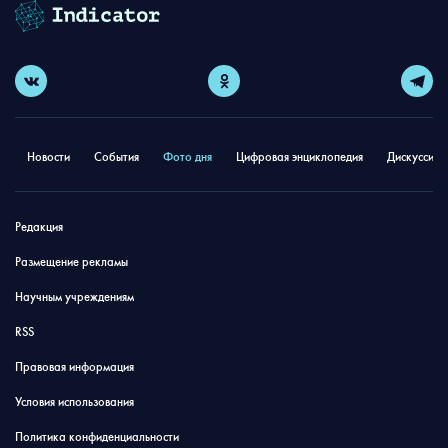
Новости
События
Фото дня
Цифровая энциклопедия
Дискуссион
Редакция
Размещение рекламы
Научным учреждениям
RSS
Правовая информация
Условия использования
Политика конфиденциальности