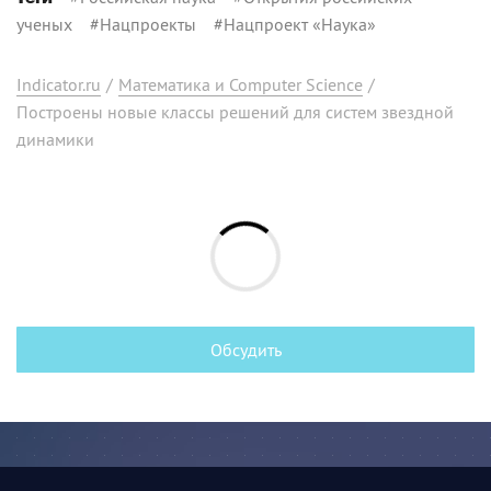
ученых
#
Нацпроекты
#
Нацпроект «Наука»
Indicator.ru
/
Математика и Computer Science
/
Построены новые классы решений для систем звездной
динамики
Обсудить