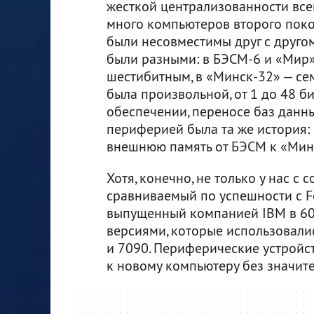
жесткой централизованности всег
много компьютеров второго поко
были несовместимы друг с другом
были разными: в БЭСМ-6 и «Мир»
шестибитным, в «Минск-32» — сем
была произвольной, от 1 до 48 б
обеспечении, переносе баз данны
периферией была та же история:
внешнюю память от БЭСМ к «Мин
Хотя, конечно, не только у нас с
сравниваемый по успешности с F
выпущенный компанией IBM в 60-
версиями, которые использовалис
и 7090. Периферические устройс
к новому компьютеру без значит