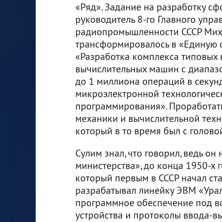
«Ряд». Задание на разработку сф
руководитель 8-го Главного упр
радиопромышленности СССР Миха
трансформировалось в «Единую си
«Разработка комплекса типовы
вычислительных машин с диапазо
до 1 миллиона операций в секунд
микроэлектронной технологическ
программирования». Проработать
механики и вычислительной техн
который в то время был с голово
Сулим знал, что говорил, ведь он
министерства», до конца 1950-х 
который первым в СССР начал ст
разрабатывал линейку ЭВМ «Урал
программное обеспечение под вс
устройства и протоколы ввода-в