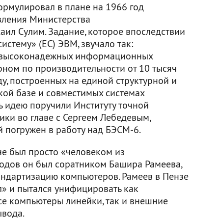
ормулировал в плане на 1966 год
авления Министерства
ил Сулим. Задание, которое впоследствии
стему» (ЕС) ЭВМ, звучало так:
х высоконадежных информационных
ном по производительности от 10 тысяч
у, построенных на единой структурной и
ой базе и совместимых системах
 идею поручили Институту точной
ики во главе с Сергеем Лебедевым,
й погружен в работу над БЭСМ-6.
 не был просто «человеком из
годов он был соратником Башира Рамеева,
андартизацию компьютеров. Рамеев в Пензе
» и пытался унифицировать как
е компьютеры линейки, так и внешние
ывода.