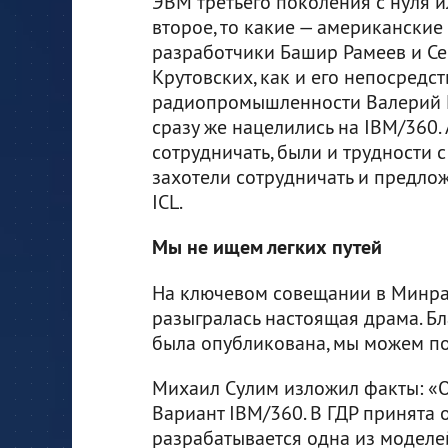
ЭВМ третьего поколения с нуля 
второе, то какие — американские
разработчики Башир Рамеев и Се
Крутовских, как и его непосредс
радиопромышленности Валерий К
сразу же нацелились на IBM/360
сотрудничать, были и трудности с
захотели сотрудничать и предло
ICL.
Мы не ищем легких путей
На ключевом совещании в Минра
разыгралась настоящая драма. Бл
была опубликована, мы можем поч
Михаил Сулим изложил факты: «О 
Вариант IBM/360. В ГДР принята 
разрабатывается одна из моделей (