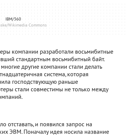
IBM/360
nske/Wikimedia Commons
еры компании разработали восьмибитные
тавший стандартным восьмибитный байт.
о многие другие компании стали делать
тнадцатеричная система, которая
снила господствующую раньше
ютеры стали совместимы не только между
омпаний.
ло отставать, и появился запрос на
ких ЭВМ. Поначалу идея носила название