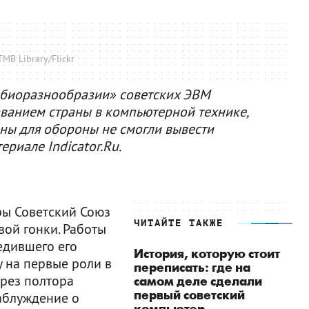
MB Library/Flickr
«биоразнообразии» советских ЭВМ
аванием страны в компьютерной технике,
ны для обороны не смогли вывести
ериале Indicator.Ru.
ры Советский Союз
ЧИТАЙТЕ ТАКЖЕ
вой гонки. Работы
едившего его
История, которую стоит
 на первые роли в
переписать: где на
ерез полтора
самом деле сделали
первый советский
заблуждение о