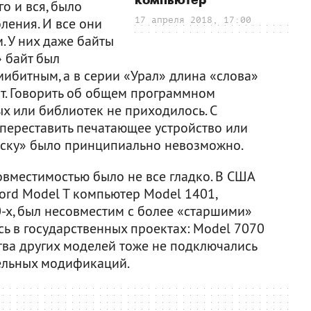
компьютер
о и вся, было
ления. И все они
17 апреля 2018, 17:00
. У них даже байты
 байт был
ибитным, а в серии «Урал» длина «слова»
ит. Говорить об общем программном
х или библиотек не приходилось. С
 переставить печатающее устройство или
ску» было принципиально невозможно.
 совместимостью было не все гладко. В США
ord Model T компьютер Model 1401,
х, был несовместим с более «старшими»
ь в государственных проектах: Model 7070
тва других моделей тоже не подключались
ельных модификаций.