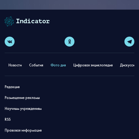
Новости
События
Фото дня
Цифровая энциклопедия
Дискуссион
Редакция
Размещение рекламы
Научным учреждениям
RSS
Правовая информация