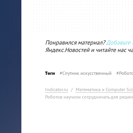
Понравился материал?
Добавьте I
Яндекс.Новостей и читайте нас ч
#
Спутник искусственный
#
Робот
Теги
Indicator.ru
/
Математика и Computer Sci
Роботов научили сотрудничать для реше