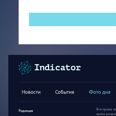
Новости
События
Фото дня
Все права з
Редакция
целях разре