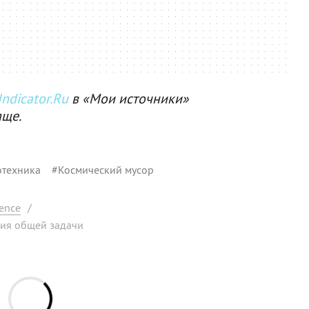
ndicator.Ru
в «Мои источники»
аще.
отехника
#
Космический мусор
ence
/
ния общей задачи