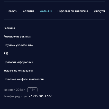
Новости
События
Фото дня
Цифровая энциклопедия
Дискуссион
Редакция
Размещение рекламы
Научным учреждениям
RSS
Правовая информация
Условия использования
Политика конфиденциальности
Indicator, 2026 г.
18+
Телефон редакции:
+7 495 785-17-00