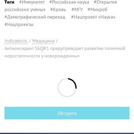
#
Иммунитет
#
Российская наука
#
Открытия
Теги
российских ученых
#
Кровь
#
МГУ
#
Микроб
#
Демографический переход
#
Нацпроект «Наука»
#
Нацпроекты
Indicator.ru
/
Медицина
/
Антиоксидант SkQR1 предупреждает развитие почечной
недостаточности у новорожденных
Обсудить