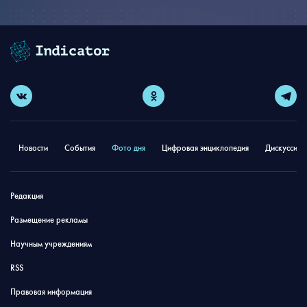
Новости
События
Фото дня
Цифровая энциклопедия
Дискуссион
Редакция
Размещение рекламы
Научным учреждениям
RSS
Правовая информация