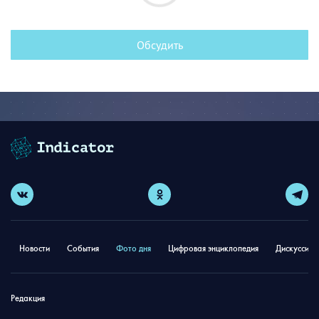
Обсудить
Новости
События
Фото дня
Цифровая энциклопедия
Дискуссион
Редакция