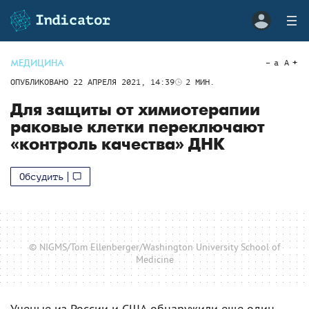
МЕДИЦИНА
a
A
ОПУБЛИКОВАНО
22 АПРЕЛЯ 2021, 14:39
2
МИН.
Для защиты от химиотерапии
раковые клетки переключают
«контроль качества» ДНК
Обсудить
© NIGMS/Tom Ellenberger/Washington University School of
Medicine
Ученые из России и США обнаружили еще один