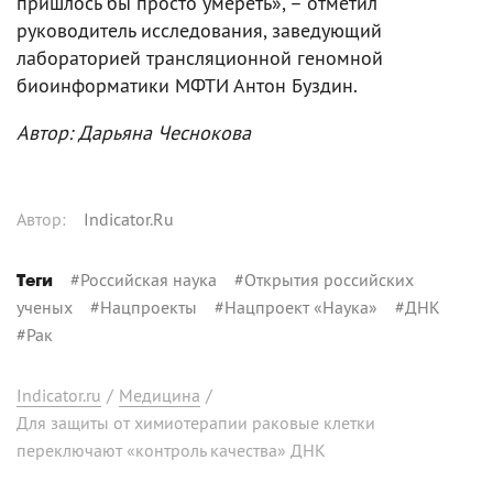
пришлось бы просто умереть», – отметил
руководитель исследования, заведующий
лабораторией трансляционной геномной
биоинформатики МФТИ Антон Буздин.
Автор: Дарьяна Чеснокова
Автор
:
Indicator.Ru
#
Российская наука
#
Открытия российских
Теги
ученых
#
Нацпроекты
#
Нацпроект «Наука»
#
ДНК
#
Рак
Indicator.ru
/
Медицина
/
Для защиты от химиотерапии раковые клетки
переключают «контроль качества» ДНК