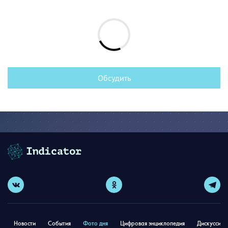
Обсудить
Новости
События
Фото дня
Цифровая энциклопедия
Дискуссион