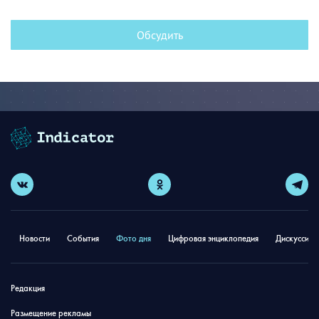
Обсудить
Новости
События
Фото дня
Цифровая энциклопедия
Дискуссион
Редакция
Размещение рекламы