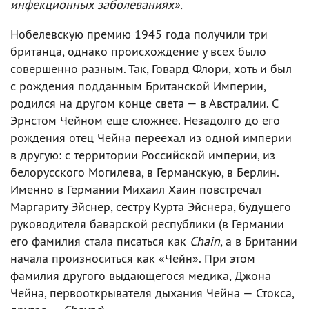
инфекционных заболеваниях».
Нобелевскую премию 1945 года получили три
британца, однако происхождение у всех было
совершенно разным. Так, Говард Флори, хоть и был
с рождения подданным Британской Империи,
родился на другом конце света — в Австралии. С
Эрнстом Чейном еще сложнее. Незадолго до его
рождения отец Чейна переехал из одной империи
в другую: с территории Российской империи, из
белорусского Могилева, в Германскую, в Берлин.
Именно в Германии Михаил Хаин повстречал
Маргариту Эйснер, сестру Курта Эйснера, будущего
руководителя баварской республики (в Германии
его фамилия стала писаться как
Chain
, а в Британии
начала произноситься как «Чейн». При этом
фамилия другого выдающегося медика, Джона
Чейна, первооткрывателя дыхания Чейна — Стокса,