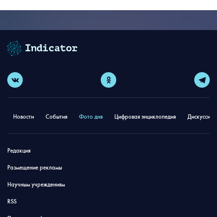
Новости
События
Фото дня
Цифровая энциклопедия
Дискуссион
Редакция
Размещение рекламы
Научным учреждениям
RSS