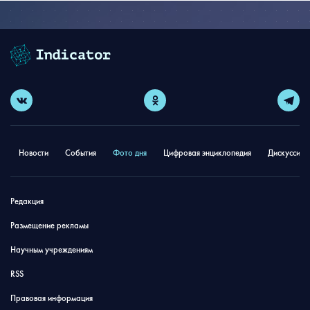
Новости
События
Фото дня
Цифровая энциклопедия
Дискуссион
Редакция
Размещение рекламы
Научным учреждениям
RSS
Правовая информация