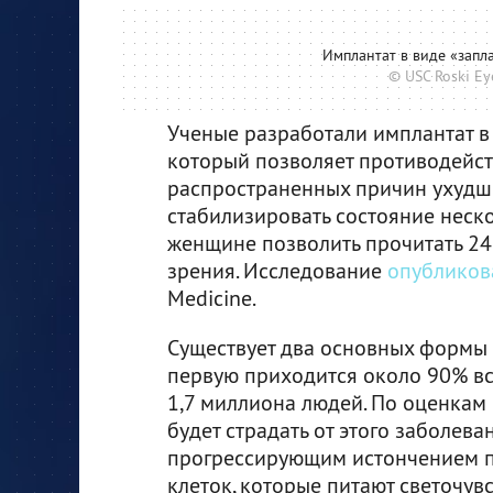
Имплантат в виде «запл
© USC Roski Eye
Ученые разработали имплантат в 
который позволяет противодейст
распространенных причин ухудше
стабилизировать состояние неско
женщине позволить прочитать 24 
зрения. Исследование
опубликов
Medicine.
Существует два основных формы 
первую приходится около 90% вс
1,7 миллиона людей. По оценкам 
будет страдать от этого заболева
прогрессирующим истончением пи
клеток, которые питают светочув