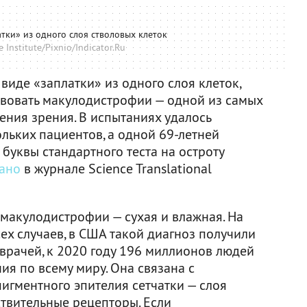
атки» из одного слоя стволовых клеток
 Institute/Pixnio/Indicator.Ru
виде «заплатки» из одного слоя клеток,
вовать макулодистрофии — одной из самых
ния зрения. В испытаниях удалось
льких пациентов, а одной 69-летней
буквы стандартного теста на остроту
ано
в журнале Science Translational
макулодистрофии — сухая и влажная. На
ех случаев, в США такой диагноз получили
врачей, к 2020 году 196 миллионов людей
ния по всему миру. Она связана с
гментного эпителия сетчатки — слоя
ствительные рецепторы. Если