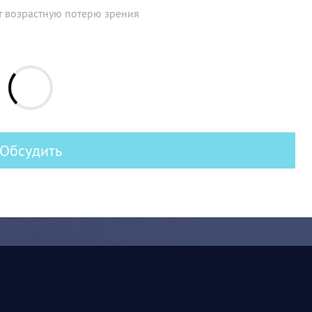
т возрастную потерю зрения
Обсудить