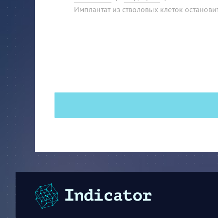
Имплантат из стволовых клеток останови