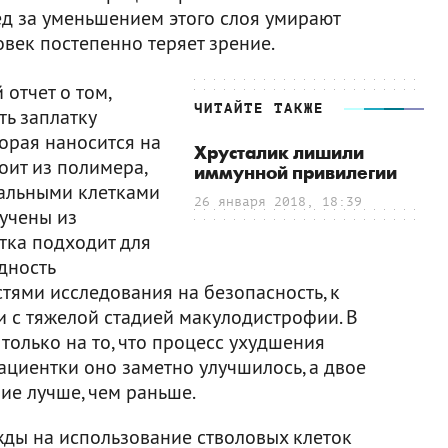
ед за уменьшением этого слоя умирают
век постепенно теряет зрение.
отчет о том,
ЧИТАЙТЕ ТАКЖЕ
ть заплатку
орая наносится на
Хрусталик лишили
оит из полимера,
иммунной привилегии
альными клетками
26 января 2018, 18:39
лучены из
тка подходит для
дность
стями исследования на безопасность, к
 с тяжелой стадией макулодистрофии. В
 только на то, что процесс ухудшения
пациентки оно заметно улучшилось, а двое
ие лучше, чем раньше.
ды на использование стволовых клеток