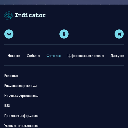
Новости
События
Фото дня
Цифровая энциклопедия
Дискуссион
Редакция
Размещение рекламы
Научным учреждениям
RSS
Правовая информация
Условия использования