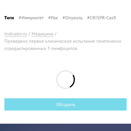
#
Иммунитет
#
Рак
#
Опухоль
#
CRISPR-Cas9
Теги
Indicator.ru
/
Медицина
/
Проведено первое клиническое испытание генетически
отредактированных T-лимфоцитов
Обсудить