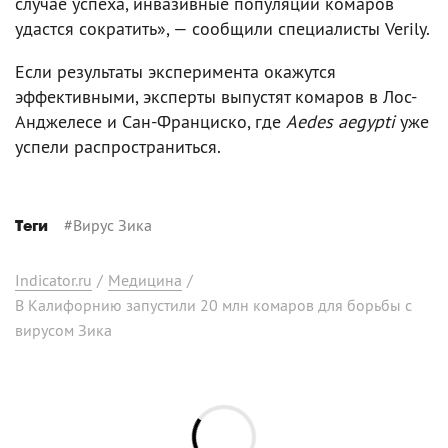
случае успеха, инвазивные популяции комаров
удастся сократить», — сообщили специалисты Verily.
Если результаты эксперимента окажутся
эффективными, эксперты выпустят комаров в Лос-
Анджелесе и Сан-Франциско, где
Aedes aegypti
уже
успели распространиться.
#
Вирус Зика
Теги
Indicator.ru
/
Медицина
/
В Калифорнию запустили 20 млн комаров для борьбы с
вирусом Зика