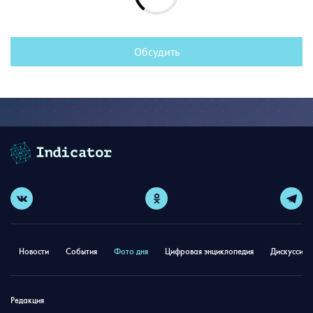
Обсудить
Новости
События
Фото дня
Цифровая энциклопедия
Дискуссион
Редакция