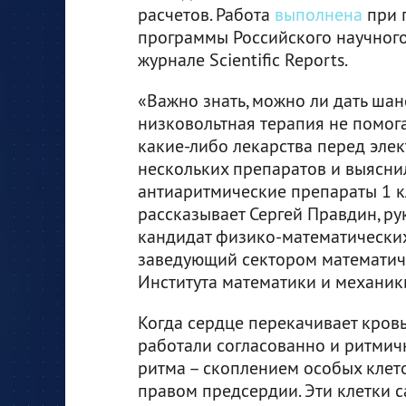
расчетов. Работа
выполнена
при 
программы Российского научного
журнале Scientific Reports.
«Важно знать, можно ли дать шан
низковольтная терапия не помога
какие-либо лекарства перед эле
нескольких препаратов и выяснил
антиаритмические препараты 1 кл
рассказывает Сергей Правдин, ру
кандидат физико-математических
заведующий сектором математич
Института математики и механики
Когда сердце перекачивает кровь,
работали согласованно и ритмичн
ритма – скоплением особых клет
правом предсердии. Эти клетки 