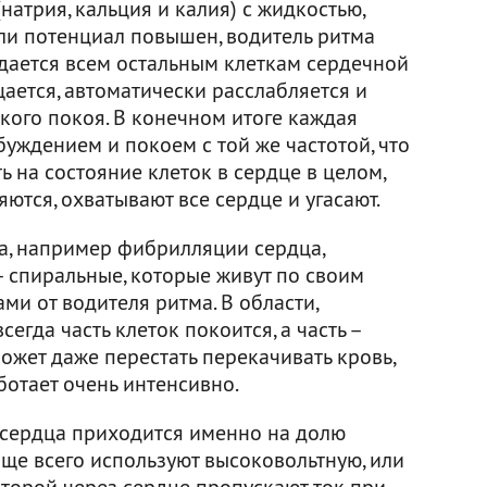
натрия, кальция и калия) с жидкостью,
ли потенциал повышен, водитель ритма
дается всем остальным клеткам сердечной
ется, автоматически расслабляется и
кого покоя. В конечном итоге каждая
уждением и покоем с той же частотой, что
ь на состояние клеток в сердце в целом,
ются, охватывают все сердце и угасают.
а, например фибрилляции сердца,
 спиральные, которые живут по своим
ми от водителя ритма. В области,
егда часть клеток покоится, а часть –
может даже перестать перекачивать кровь,
ботает очень интенсивно.
 сердца приходится именно на долю
аще всего используют высоковольтную, или
оторой через сердце пропускают ток при