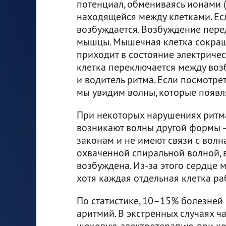
потенциал, обмениваясь ионами (
находящейся между клетками. Ес
возбуждается. Возбуждение пере
мышцы. Мышечная клетка сокраща
приходит в состояние электричес
клетка переключается между возб
и водитель ритма. Если посмотрет
мы увидим волны, которые появля
При некоторых нарушениях ритм
возникают волны другой формы –
законам и не имеют связи с волна
охваченной спиральной волной, вс
возбуждена. Из-за этого сердце 
хотя каждая отдельная клетка ра
По статистике, 10–15% болезней
аритмий. В экстренных случаях ч
шоковую, электротерапию, при к