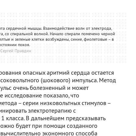
та сердечной мышцы. Взаимодействие волн от электрода,
а, со спиральной волной. Начало спирали помечено черной
елтые и зеленые клетки возбуждены, синие, фиолетовые – в
остоянии покоя.
 Сергей Правдин
рования опасных аритмий сердца остается
оковольтного (шокового) импульсa. Метод
пульс очень болезненный и может
е исследование показало, что
етода – серии низковольтных стимулов –
инировать электротерапию с
1 класса. В дальнейшем предсказывать
можно будет при помощи созданного
 вычислительно экономного способа