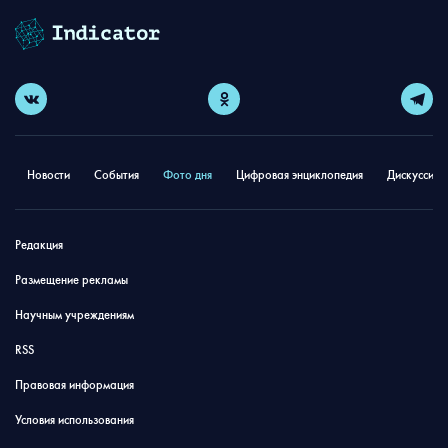
Новости
События
Фото дня
Цифровая энциклопедия
Дискуссион
Редакция
Размещение рекламы
Научным учреждениям
RSS
Правовая информация
Условия использования