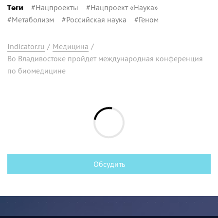
#
Нацпроекты
#
Нацпроект «Наука»
Теги
#
Метаболизм
#
Российская наука
#
Геном
Indicator.ru
/
Медицина
/
Во Владивостоке пройдет международная конференция
по биомедицине
Обсудить