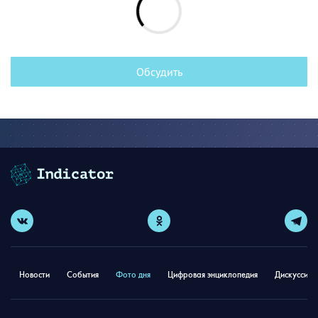
Обсудить
Новости
События
Фото дня
Цифровая энциклопедия
Дискуссион