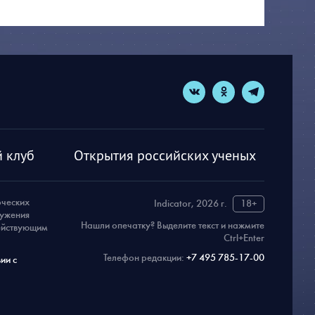
 клуб
Открытия российских ученых
рческих
Indicator, 2026 г.
18+
ружения
Нашли опечатку? Выделите текст и нажмите
действующим
Ctrl+Enter
Телефон редакции:
+7 495 785-17-00
ии с