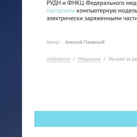
РУДН и ФНКЦ Федерального медик
построили
компьютерную модель, 
электрически заряженными части
Автор
:
Алексей Паевский
Indicator.ru
/
Медицина
/
Лучшее за де