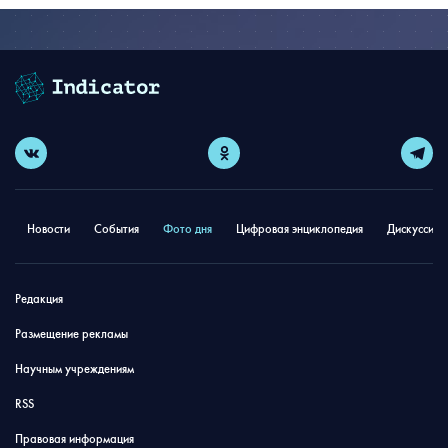
Новости
События
Фото дня
Цифровая энциклопедия
Дискуссион
Редакция
Размещение рекламы
Научным учреждениям
RSS
Правовая информация