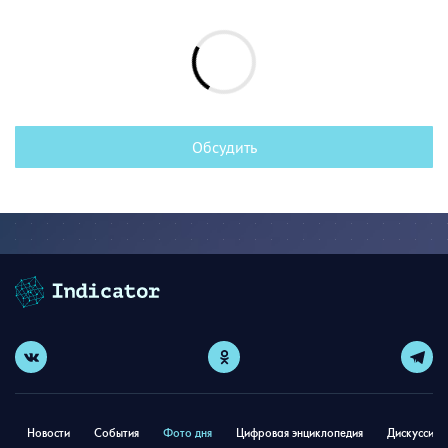
Обсудить
Новости
События
Фото дня
Цифровая энциклопедия
Дискуссион