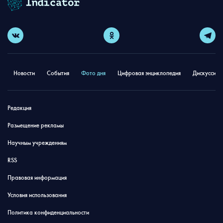
Новости
События
Фото дня
Цифровая энциклопедия
Дискуссион
Редакция
Размещение рекламы
Научным учреждениям
RSS
Правовая информация
Условия использования
Политика конфиденциальности