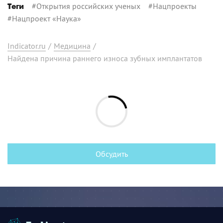
#
Открытия российских ученых
#
Нацпроекты
Теги
#
Нацпроект «Наука»
Indicator.ru
/
Медицина
/
Найдена причина раннего износа зубных имплантатов
Обсудить