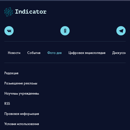
Новости
События
Фото дня
Цифровая энциклопедия
Дискуссион
Редакция
Размещение рекламы
Научным учреждениям
RSS
Правовая информация
Условия использования