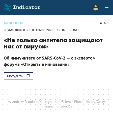
МЕДИЦИНА
a
A
ОПУБЛИКОВАНО
20 ОКТЯБРЯ 2020, 19:02
9
МИН.
«Не только антитела защищают
нас от вируса»
Об иммунитете от SARS-CoV-2 — с экспертом
форума «Открытые инновации»
Обсудить
© Andrew Brookers/Kateryna Kon/Science Photo Library/Getty
Images/Indicator.Ru