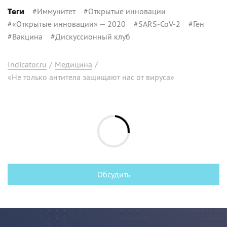
#
Иммунитет
#
Открытые инновации
Теги
#
«Открытые инновации» — 2020
#
SARS-CoV-2
#
Ген
#
Вакцина
#
Дискуссионный клуб
Indicator.ru
/
Медицина
/
«Не только антитела защищают нас от вируса»
Обсудить