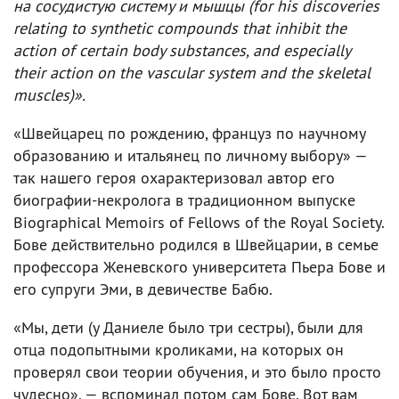
на сосудистую систему и мышцы (for his discoveries
relating to synthetic compounds that inhibit the
action of certain body substances, and especially
their action on the vascular system and the skeletal
muscles)».
«Швейцарец по рождению, француз по научному
образованию и итальянец по личному выбору» —
так нашего героя охарактеризовал автор его
биографии-некролога в традиционном выпуске
Biographical Memoirs of Fellows of the Royal Society.
Бове действительно родился в Швейцарии, в семье
профессора Женевского университета Пьера Бове и
его супруги Эми, в девичестве Бабю.
«Мы, дети (у Даниеле было три сестры), были для
отца подопытными кроликами, на которых он
проверял свои теории обучения, и это было просто
чудесно», — вспоминал потом сам Бове. Вот вам