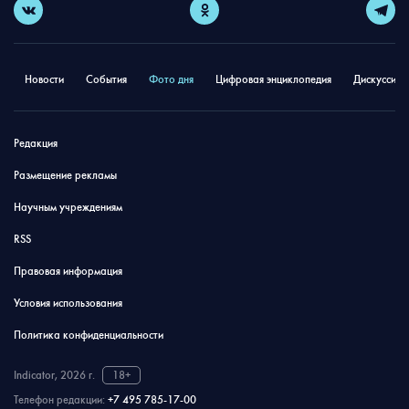
Новости
События
Фото дня
Цифровая энциклопедия
Дискуссион
Редакция
Размещение рекламы
Научным учреждениям
RSS
Правовая информация
Условия использования
Политика конфиденциальности
Indicator, 2026 г.
18+
Телефон редакции:
+7 495 785-17-00