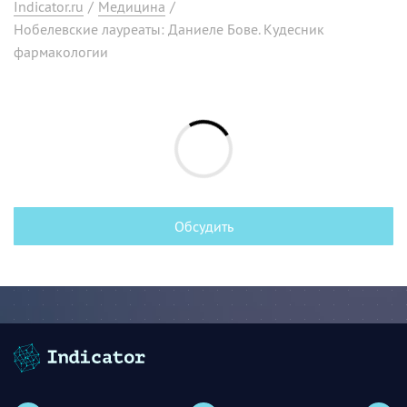
Indicator.ru
/
Медицина
/
Нобелевские лауреаты: Даниеле Бове. Кудесник
фармакологии
Обсудить