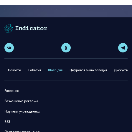
Новости
События
Фото дня
Цифровая энциклопедия
Дискуссион
Редакция
Размещение рекламы
Научным учреждениям
RSS