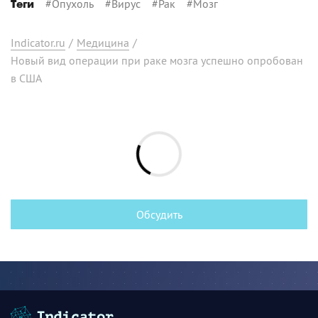
#
Опухоль
#
Вирус
#
Рак
#
Мозг
Теги
Indicator.ru
/
Медицина
/
Новый вид операции при раке мозга успешно опробован
в США
Обсудить