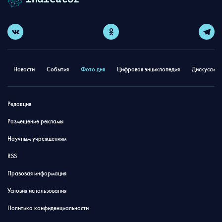
Новости
События
Фото дня
Цифровая энциклопедия
Дискуссион
Редакция
Размещение рекламы
Научным учреждениям
RSS
Правовая информация
Условия использования
Политика конфиденциальности