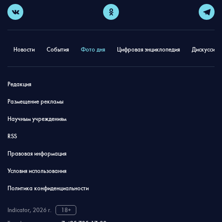
Новости
События
Фото дня
Цифровая энциклопедия
Дискуссион
Редакция
Размещение рекламы
Научным учреждениям
RSS
Правовая информация
Условия использования
Политика конфиденциальности
Indicator, 2026 г.
18+