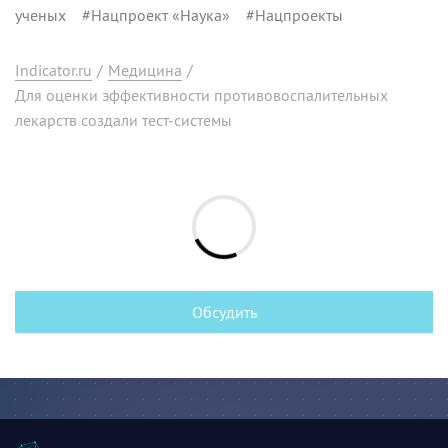
ученых
#
Нацпроект «Наука»
#
Нацпроекты
Indicator.ru
/
Медицина
/
Для оценки эффективности противовоспалительных
лекарств создали тест-системы
Обсудить