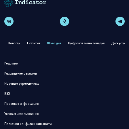
Новости
События
Фото дня
Цифровая энциклопедия
Дискуссион
Редакция
Размещение рекламы
Научным учреждениям
RSS
Правовая информация
Условия использования
Политика конфиденциальности