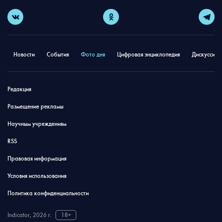
Новости
События
Фото дня
Цифровая энциклопедия
Дискуссион
Редакция
Размещение рекламы
Научным учреждениям
RSS
Правовая информация
Условия использования
Политика конфиденциальности
Indicator, 2026 г.
18+