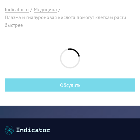
Indicator.ru
/
Медицина
/
Плазма и гиалуроновая кислота помогут клеткам расти
быстрее
Обсудить