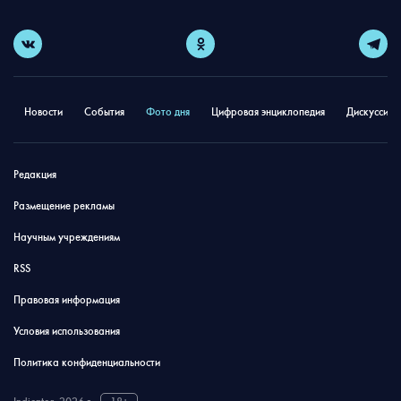
Новости
События
Фото дня
Цифровая энциклопедия
Дискуссион
Редакция
Размещение рекламы
Научным учреждениям
RSS
Правовая информация
Условия использования
Политика конфиденциальности