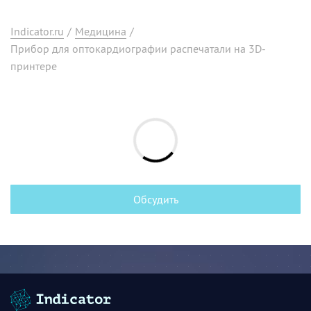
Indicator.ru
/
Медицина
/
Прибор для оптокардиографии распечатали на 3D-
принтере
Обсудить