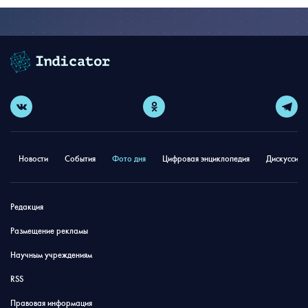
Новости
События
Фото дня
Цифровая энциклопедия
Дискуссион
Редакция
Размещение рекламы
Научным учреждениям
RSS
Правовая информация