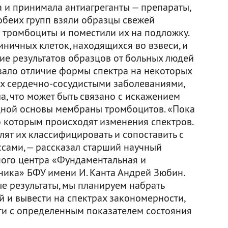
 и принимала антиагреганты — препараты,
обеих групп взяли образцы свежей
 тромбоциты и поместили их на подложку.
ничных клеток, находящихся во взвеси, и
ие результатов образцов от больных людей
азало отличие формы спектра на некоторых
их сердечно-сосудистыми заболеваниями,
а, что может быть связано с искажением
дной основы мембраны тромбоцитов. «Пока
о которым происходят изменения спектров.
ят их классифицировать и сопоставить с
сами, — рассказал старший научный
ного центра «Фундаментальная и
ика» БФУ имени И. Канта Андрей Зюбин.
е результаты, мы планируем набрать
й и вывести на спектрах закономерности,
ти с определенным показателем состояния