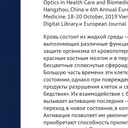
Optics in Health Care and Biomedi
Hangzhou, China и 6th Annual Euro
Medicine. 18-20 October, 2019 Vien
Digital Library и European Journal
Кровь состоит из жидкой среды —
выполняющих различные функции
защите организма от кровопотер
красным костным мозгом и в пе
бесцветные сплюснутые сфероиды
Большую часть времени эти клет
состоянии, однако при поврежде
продукты разрушения клеток и 
бедствия». Их взаимодействие с
вызывает активацию последних —
переход в новое состояние, в ко
Активация позволяет им увеличи
приобретают способность прилипат