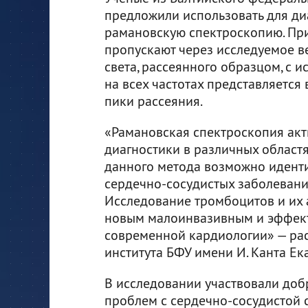
предложили использовать для ди
рамановскую спектроскопию. При
пропускают через исследуемое в
света, рассеянного образцом, с и
на всех частотах представляется
пики рассеяния.
«Рамановская спектроскопия акт
диагностики в различных област
данного метода возможно идент
сердечно-сосудистых заболеваний
Исследование тромбоцитов и их 
новым малоинвазивным и эффек
современной кардиологии» — ра
института БФУ имени И. Канта Ек
В исследовании участвовали добр
проблем с сердечно-сосудистой с