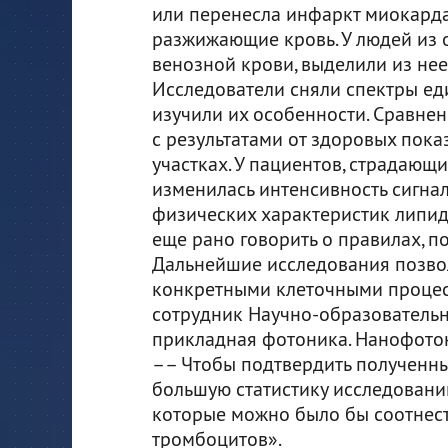
или перенесла инфаркт миокарда
разжижающие кровь. У людей из 
венозной крови, выделили из нее
Исследователи сняли спектры еди
изучили их особенности. Сравнен
с результатами от здоровых пок
участках. У пациентов, страдающ
изменилась интенсивность сигнал
физических характеристик липи
еще рано говорить о правилах, п
Дальнейшие исследования позвол
конкретными клеточными процес
сотрудник Научно-образователь
прикладная фотоника. Нанофотон
–– Чтобы подтвердить полученны
большую статистику исследовани
которые можно было бы соотнес
тромбоцитов».