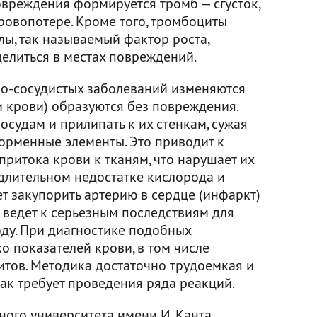
повреждения формируется тромб — сгусток,
овопотере. Кроме того, тромбоциты
ы, так называемый фактор роста,
делиться в местах повреждений.
но-сосудистых заболеваний изменяются
ки крови) образуются без повреждения.
осудам и прилипать к их стенкам, сужая
орменные элементы. Это приводит к
ритока крови к тканям, что нарушает их
 длительном недостатке кислорода и
т закупорить артерию в сердце (инфаркт)
о ведет к серьезным последствиям для
оду. При диагностике подобных
 показателей крови, в том числе
итов. Методика достаточно трудоемкая и
как требует проведения ряда реакций.
ного университета имени И. Канта