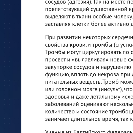
сосудов (адгезия). Так на месте 
препятствующий существенной кр
выделяют в ткани особые молекул
заставляя клетки более активно 
При развитии некоторых сердеч
свойства крови, и тромбы (сгуст
Тромбы могут циркулировать по с
просвет и «вылавливая» новые ф
закупорке сосудов и нарушению п
функцию, вплоть до некроза при
питательных веществ. Тромб може
или головном мозге (инсульт), чт
здоровья и даже летальному исх
заболеваний оценивают несколько
количество и состояние тромбоц
занимает длительное время, так 
Ученые из Балтийского федераль