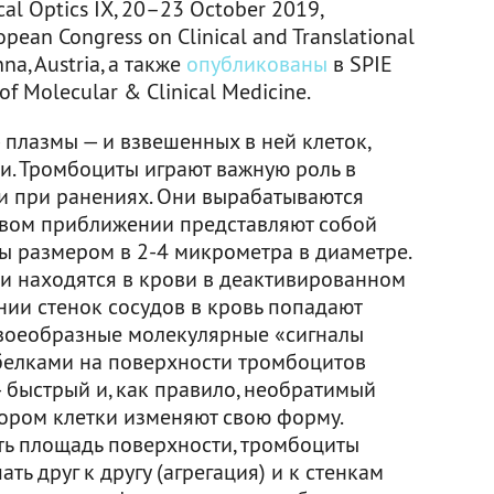
cal Optics IX, 20–23 October 2019,
pean Congress on Clinical and Translational
na, Austria, а также
опубликованы
в SPIE
 of Molecular & Clinical Medicine.
 плазмы — и взвешенных в ней клеток,
. Тромбоциты играют важную роль в
и при ранениях. Они вырабатываются
рвом приближении представляют собой
 размером в 2-4 микрометра в диаметре.
ки находятся в крови в деактивированном
нии стенок сосудов в кровь попадают
своеобразные молекулярные «сигналы
 белками на поверхности тромбоцитов
 быстрый и, как правило, необратимый
тором клетки изменяют свою форму.
ть площадь поверхности, тромбоциты
ь друг к другу (агрегация) и к стенкам