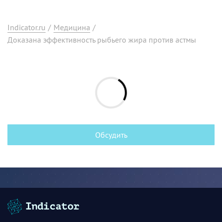
Indicator.ru
/
Медицина
/
Доказана эффективность рыбьего жира против астмы
Обсудить