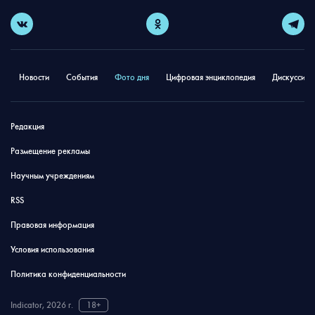
Новости
События
Фото дня
Цифровая энциклопедия
Дискуссион
Редакция
Размещение рекламы
Научным учреждениям
RSS
Правовая информация
Условия использования
Политика конфиденциальности
Indicator, 2026 г.
18+