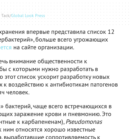
 Tack/
Global Look Press
хранения впервые представила список 12
ербактерий», больше всего угрожающих
ется
на сайте организации.
ечь внимание общественности к
бы с которыми нужно разработать в
то этот список ускорит разработку новых
х к воздействию к антибиотикам патогенов
ч человек.
» бактерий, чаще всего встречающихся в
ющих заражение крови и пневмонию. Это
нтные к карбапененам),
Pseudomonas
к ним относятся хорошо известные
, выработавшие сопротивляемость к