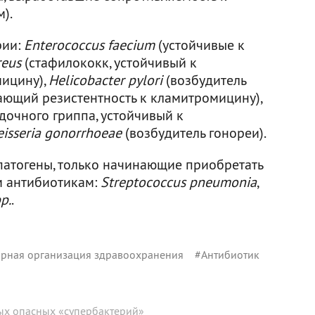
).
рии:
Enterococcus faecium
(устойчивые к
reus
(стафилококк, устойчивый к
мицину),
Helicobacter pylori
(возбудитель
ающий резистентность к кламитромицину),
дочного гриппа, устойчивый к
eisseria gonorrhoeae
(возбудитель гонореи).
атогены, только начинающие приобретать
м антибиотикам:
Streptococcus pneumonia
,
p.
.
рная организация здравоохранения
#
Антибиотик
ых опасных «супербактерий»