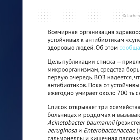
© Jochen
Всемирная организация здравоо
устойчивых к антибиотикам «суп
здоровью людей. Об этом
сообща
Цель публикации списка — привл
микроорганизмам, средства борь
первую очередь. ВОЗ надеется, ч
антибиотиков. Пока от устойчивы
ежегодно умирает около 700 тыся
Список открывает три «семейства
больницах и роддомах и вызыва
Acinetobacter baumannii
(резисте
aeruginosa
и
Enterobacteriaceae
(
сальмонеллы и кишечная палочка