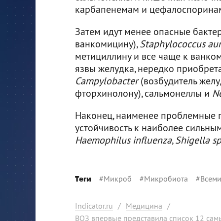
карбапенемам и цефалоспоринам
Затем идут менее опасные бакте
ванкомицину),
Staphylococcus au
метициллину и все чаще к ванко
язвы желудка, нередко приобрет
Campylobacter
(возбудитель желу
фторхинолону), сальмонеллы и
N
Наконец, наименее проблемные п
устойчивость к наиболее сильны
Haemophilus influenza
,
Shigella sp
#
Микроб
#
Микробиота
#
Всеми
Теги
Indicator.ru
/
Медицина
/
ВОЗ впервые представила список 12 сам