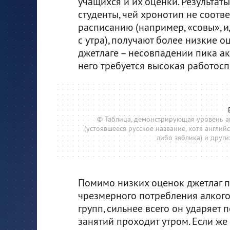
учащихся и их оценки. Результаты
студенты, чей хронотип не соотве
расписанию (например, «совы», 
с утра), получают более низкие 
джетлаге – несовпадении пика ак
него требуется высокая работосп
© Таблица, демонстрирующая уровень акт
(устоявшееся русское название, хотя англий
либо зяблика) и други
Помимо низких оценок джетлаг п
чрезмерного потребления алкогол
групп, сильнее всего он ударяет 
занятий проходит утром. Если же