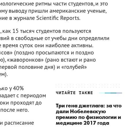
ологические ритмы части студентов, и это
кому выводу пришли американские ученые,
е в журнале Scientific Reports.
 как 15 тысяч студентов пользуются
твий в свободные от учебы дни определили
ое время суток они наиболее активны.
«сов» (поздно просыпаются и поздно
ю), «жаворонков» (рано встают и рано
 первой половине дня) и «голубей»
м).
ько у 40%
ЧИТАЙТЕ ТАКЖЕ
падает с периодом
роки проходят до
Три гена джетлага: за что
после него.
дали Нобелевскую
премию по физиологии и
и расписание
медицине 2017 года