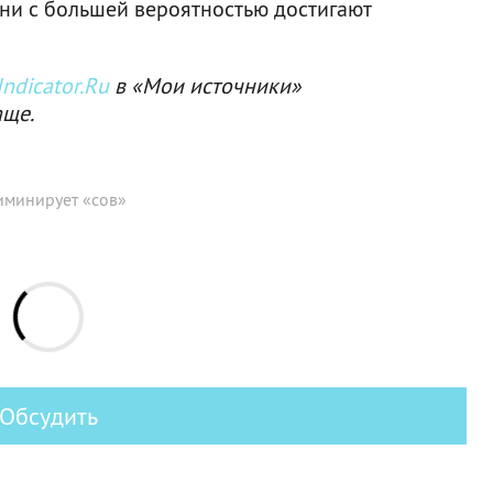
они с большей вероятностью достигают
ndicator.Ru
в «Мои источники»
аще.
иминирует «сов»
Обсудить