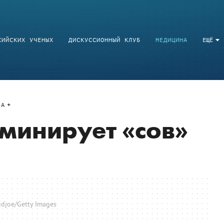
СИЙСКИХ УЧЕНЫХ
ДИСКУССИОННЫЙ КЛУБ
МЕДИЦИНА
ЕЩЁ
A
минирует «сов»
idjoe/Getty Images