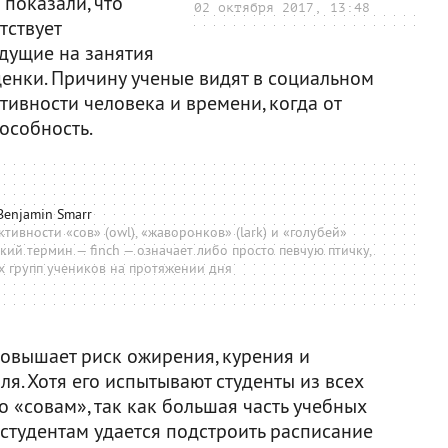
 показали, что
02 октября 2017, 13:48
тствует
идущие на занятия
оценки. Причину ученые видят в социальном
тивности человека и времени, когда от
особность.
Benjamin Smarr
ивности «сов» (owl), «жаворонков» (lark) и «голубей»
ский термин — finch — означает либо просто певчую птичку,
х групп учеников на протяжении дня
овышает риск ожирения, курения и
я. Хотя его испытывают студенты из всех
по «совам», так как большая часть учебных
 студентам удается подстроить расписание