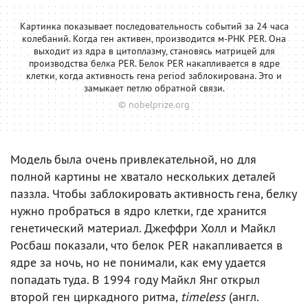
Картинка показывает последовательность событий за 24 часа
колебаний. Когда ген активен, производится м-РНК PER. Она
выходит из ядра в цитоплазму, становясь матрицей для
производства белка PER. Белок PER накапливается в ядре
клетки, когда активность гена period заблокирована. Это и
замыкает петлю обратной связи.
© nobelprize.org
Модель была очень привлекательной, но для
полной картины не хватало нескольких деталей
паззла. Чтобы заблокировать активность гена, белку
нужно пробраться в ядро клетки, где хранится
генетический материал. Джеффри Холл и Майкл
Росбаш показали, что белок PER накапливается в
ядре за ночь, но не понимали, как ему удается
попадать туда. В 1994 году Майкл Янг открыл
второй ген циркадного ритма,
timeless
(англ.