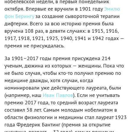
нобелевской недели, в первый понедельник
октября. Впервые ее вручили в 1901 году
Эмилю
фон Берингу
за создание сывороточной терапии
дифтерии. Всего за всю историю премия была
вручена 108 раз, в девяти случаях: в 1915, 1916,
1917, 1918, 1921, 1925, 1940, 1941 и 1942 годах —
премия не присуждалась.
За 1901–2017 годы премия присуждена 214
ученым, дюжина из которых — женщины. Пока что
не было случая, чтобы кто-то получил премию по
медицине дважды, хотя случаи, когда
номинировали уже действующего лауреата, были
(например, наш
Иван Павлов
). Если не учитывать
премию 2017 года, то средний возраст лауреата
составил 58 лет. Самым молодым нобелиатом в
области физиологии и медицины стал лауреат 1923
года Фредерик Бантинг (премия за открытие
инсулина, возраст — 32 года), самым пожилым —