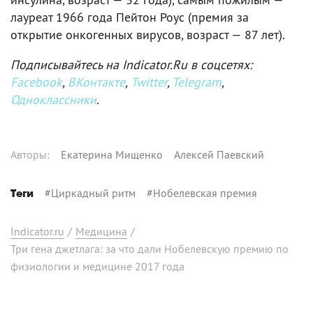
лауреат 1966 года Пейтон Роус (премия за
открытие онкогенных вирусов, возраст — 87 лет).
Подписывайтесь на Indicator.Ru в соцсетях:
Facebook
,
ВКонтакте
,
Twitter
,
Telegram
,
Одноклассники
.
Автор
ы
:
Екатерина Мищенко
Алексей Паевский
#
Циркадный ритм
#
Нобелевская премия
Теги
Indicator.ru
/
Медицина
/
Три гена джетлага: за что дали Нобелевскую премию по
физиологии и медицине 2017 года