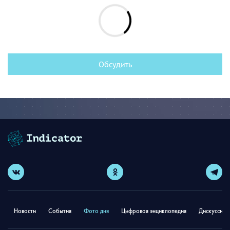
Обсудить
Новости
События
Фото дня
Цифровая энциклопедия
Дискуссион