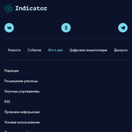
Новости
События
Фото дня
Цифровая энциклопедия
Дискуссион
Редакция
Размещение рекламы
Научным учреждениям
RSS
Правовая информация
Условия использования