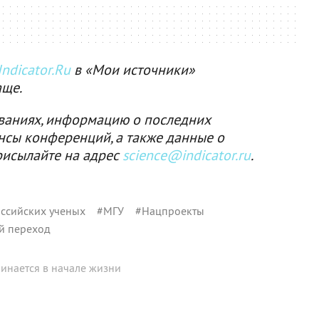
ndicator.Ru
в «Мои источники»
аще.
ваниях, информацию о последних
нсы конференций, а также данные о
рисылайте на адрес
science@indicator.ru
.
ссийских ученых
#
МГУ
#
Нацпроекты
й переход
инается в начале жизни