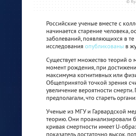
© Rya
Российские ученые вместе с колл
начинается старение человека, о
заболеваний, появляющихся в те
исследования
опубликованы
в жу
Существует множество теорий о 
момент рождения, при достижени
максимума когнитивных или физи
Общепринятой точкой зрения счит
увеличение вероятности смерти
предполагали, что стареть орган
Ученые из МГУ и Гарвардской ме
теорию. Они проанализировали б
кривая смертности имеет U-обра
показатель достаточно высок, по