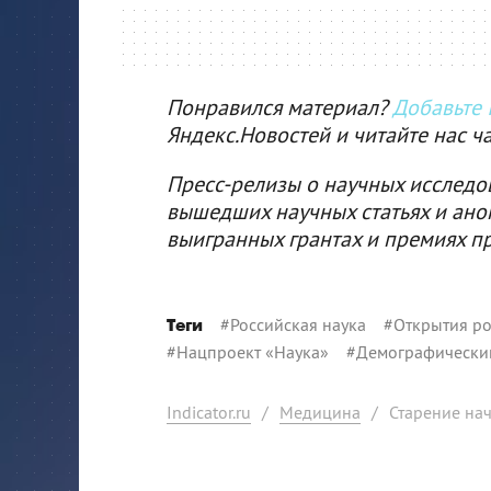
Понравился материал?
Добавьте I
Яндекс.Новостей и читайте нас ч
Пресс-релизы о научных исследо
вышедших научных статьях и ано
выигранных грантах и премиях п
#
Российская наука
#
Открытия ро
Теги
#
Нацпроект «Наука»
#
Демографически
Indicator.ru
/
Медицина
/
Старение нач