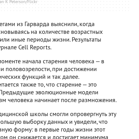
n K Peterson/Flickr
егами из Гарварда выяснили, когда
сновываясь на количестве возрастных
 или иные периоды жизни. Результаты
рнале Cell Reports.
моменте начала старения человека — в
и половозрелости, при достижении
ческих функций и так далее.
ается также то, что старение — это
. Предыдущие эволюционные модели
изм человека начинает после размножения.
дицинской школы смогли опровергнуть эту
ольшую выборку данных и увидели, что
зную форму: в первые годы жизни этот
том он снижается и достигает минимума