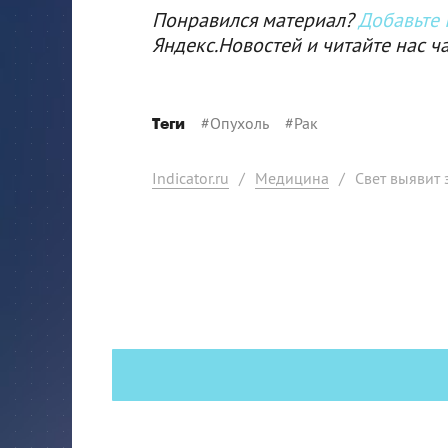
Понравился материал?
Добавьте I
Яндекс.Новостей и читайте нас ч
#
Опухоль
#
Рак
Теги
Indicator.ru
/
Медицина
/
Свет выявит 