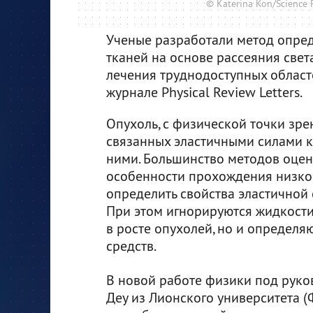
© Katerina Kon/Science P
Ученые разработали метод опре
тканей на основе рассеяния свет
лечения труднодоступных област
журнале Physical Review Letters.
Опухоль, с физической точки зре
связанных эластичными силами кл
ними. Большинство методов оцен
особенности прохождения низкоч
определить свойства эластичной 
При этом игнорируются жидкости,
в росте опухолей, но и определя
средств.
В новой работе физики под руко
Деу из Лионского университета 