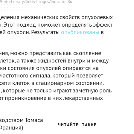
hoto Library/Getty Images/Indicator.Ru
деления механических свойств опухолевых
а. Этот подход поможет определять эффект
ей опухоли. Результаты
опубликованы
в
ния, можно представить как скопление
еток, а также жидкостей внутри и между
ки состояния опухолей опираются на
астотного сигнала, который позволяет
сети клеток в стационарном состоянии.
 которые не только играют заметную роль
ют проникновение в них лекарственных
водством Томаса
ЧИТАЙТЕ ТАКЖЕ
(Франция)