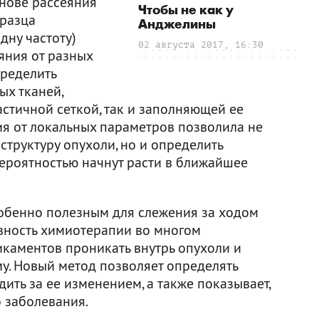
нове рассеяния
Чтобы не как у
бразца
Анджелины
ну частоту)
02 августа 2017, 16:30
яния от разных
пределить
ых тканей,
стичной сеткой, так и заполняющей ее
ия от локальных параметров позволила не
структуру опухоли, но и определить
вероятностью начнут расти в ближайшее
обенно полезным для слежения за ходом
ивность химиотерапии во многом
каментов проникать внутрь опухоли и
у. Новый метод позволяет определять
ить за ее изменением, а также показывает,
 заболевания.