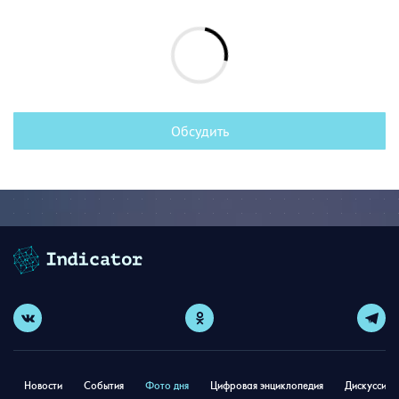
Обсудить
Новости
События
Фото дня
Цифровая энциклопедия
Дискуссион