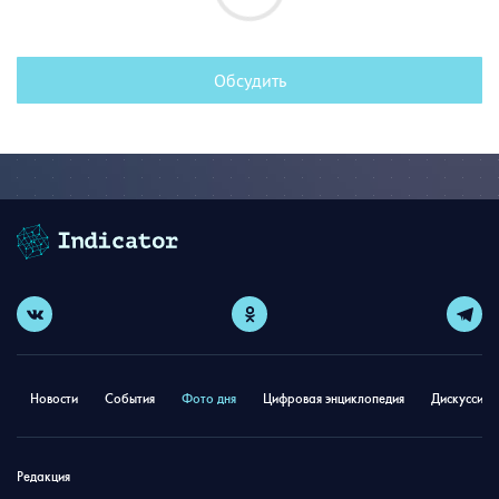
Обсудить
Новости
События
Фото дня
Цифровая энциклопедия
Дискуссион
Редакция