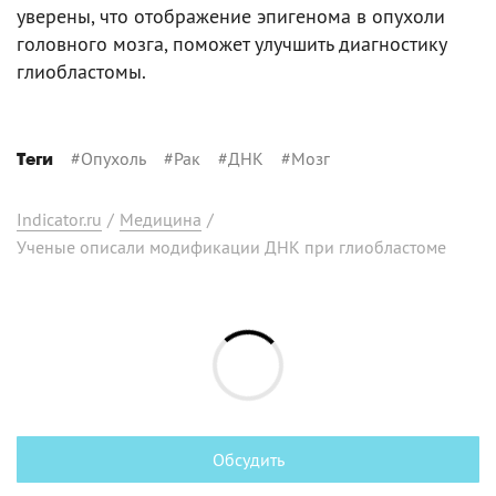
уверены, что отображение эпигенома в опухоли
головного мозга, поможет улучшить диагностику
глиобластомы.
#
Опухоль
#
Рак
#
ДНК
#
Мозг
Теги
Indicator.ru
/
Медицина
/
Ученые описали модификации ДНК при глиобластоме
Обсудить