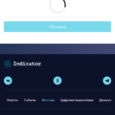
Обсудить
Новости
События
Фото дня
Цифровая энциклопедия
Дискуссион