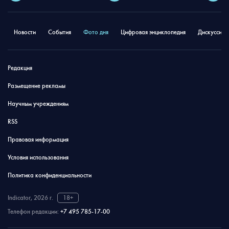
Новости
События
Фото дня
Цифровая энциклопедия
Дискуссион
Редакция
Размещение рекламы
Научным учреждениям
RSS
Правовая информация
Условия использования
Политика конфиденциальности
Indicator, 2026 г.
18+
Телефон редакции:
+7 495 785-17-00