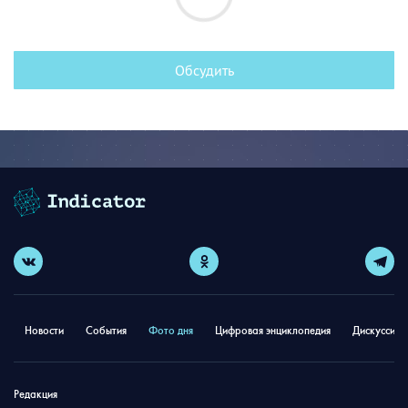
Обсудить
Новости
События
Фото дня
Цифровая энциклопедия
Дискуссион
Редакция