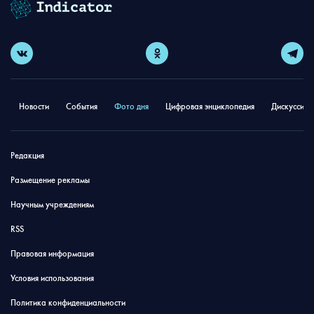
Новости
События
Фото дня
Цифровая энциклопедия
Дискуссион
Редакция
Размещение рекламы
Научным учреждениям
RSS
Правовая информация
Условия использования
Политика конфиденциальности