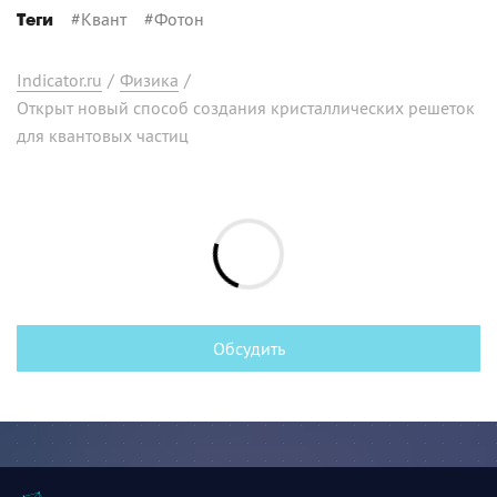
#
Квант
#
Фотон
Теги
Indicator.ru
/
Физика
/
Открыт новый способ создания кристаллических решеток
для квантовых частиц
Обсудить