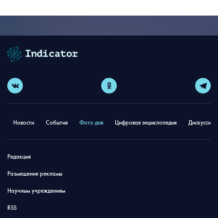
Новости
События
Фото дня
Цифровая энциклопедия
Дискуссион
Редакция
Размещение рекламы
Научным учреждениям
RSS