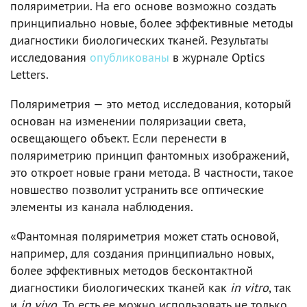
поляриметрии. На его основе возможно создать
принципиально новые, более эффективные методы
диагностики биологических тканей. Результаты
исследования
опубликованы
в журнале Optics
Letters.
Поляриметрия — это метод исследования, который
основан на изменении поляризации света,
освещающего объект. Если перенести в
поляриметрию принцип фантомных изображений,
это откроет новые грани метода. В частности, такое
новшество позволит устранить все оптические
элементы из канала наблюдения.
«Фантомная поляриметрия может стать основой,
например, для создания принципиально новых,
более эффективных методов бесконтактной
диагностики биологических тканей как
in vitro
, так
и
in vivo
. То есть ее можно использовать не только