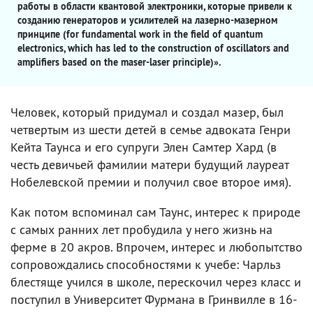
работы в области квантовой электроники, которые привели к
созданию генераторов и усилителей на лазерно-мазерном
принципе (for fundamental work in the field of quantum
electronics, which has led to the construction of oscillators and
amplifiers based on the maser-laser principle)».
Человек, который придумал и создал мазер, был
четвертым из шести детей в семье адвоката Генри
Кейта Таунса и его супруги Элен Самтер Хард (в
честь девичьей фамилии матери будущий лауреат
Нобелевской премии и получил свое второе имя).
Как потом вспоминал сам Таунс, интерес к природе
с самых ранних лет пробудила у него жизнь на
ферме в 20 акров. Впрочем, интерес и любопытство
сопровождались способностями к учебе: Чарльз
блестяще учился в школе, перескочил через класс и
поступил в Университет Фурмана в Гринвилле в 16-