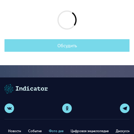
Обсудить
Новости
События
Фото дня
Цифровая энциклопедия
Дискуссион