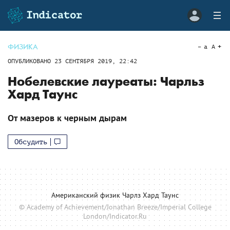
ФИЗИКА
a
A
ОПУБЛИКОВАНО
23 СЕНТЯБРЯ 2019, 22:42
Нобелевские лауреаты: Чарльз
Хард Таунс
От мазеров к черным дырам
Обсудить
Американский физик Чарлз Хард Таунс
© Academy of Achievement/Jonathan Breeze/Imperial College
London/Indicator.Ru