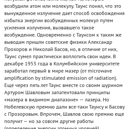
возбудили атом или молекулу. Таунс понял, что это
вынужденное излучение дает способ освобождения
избытка энергии возбужденных молекул путем
усиления излучения, вызвавшего такое
возбуждение. Одновременно с Таунсом к таким же
выводам пришли советские физики Александр
Прохоров и Николай Басов, но, в отличие от них,
Таунс сумел практически воплотить свои идеи. В
декабре 1953 года в Колумбийском университете
заработал первый в мире мазер (от microwave
amplification by stimulated emission of radiation).
Еще через пять лет Таунс вместе со своим шурином
Артуром Шавловым запатентовали принципы
«мазера в видимом диапазоне» — лазера. Но
Нобелевскую премию дали все-таки Таунсу и Басову
с Прозоровым. Впрочем, Шавлов свою премию еще
получит — но за совсем другие работы
(определение энергии атомных уровней).